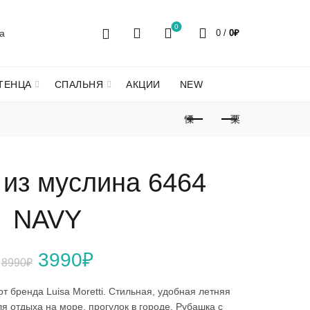
0
0
/
0
₽
ТЕНЦА
СПАЛЬНЯ
АКЦИИ
NEW
из муслина 6464
NAVY
Первоначальная
Текущая
3990
₽
8990
₽
цена
цена:
т бренда Luisa Moretti. Стильная, удобная летняя
я отдыха на море, прогулок в городе. Рубашка с