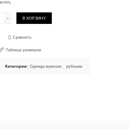
истить
Количество товара Рубашка из муслина 6464 NAVY
В КОРЗИНУ
Сравнить
Таблица размеров
Категории:
Одежда мужская
,
рубашки