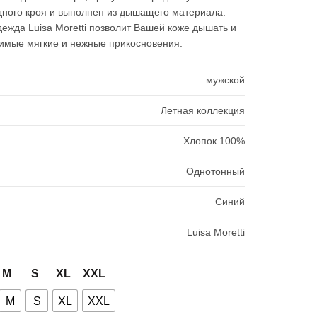
составляла
3990₽.
ного кроя и выполнен из дышащего материала.
жда Luisa Moretti позволит Вашей коже дышать и
8990₽.
имые мягкие и нежные прикосновения.
мужской
Летная коллекция
Хлопок 100%
Однотонный
Синий
Luisa Moretti
M
S
XL
XXL
M
S
XL
XXL