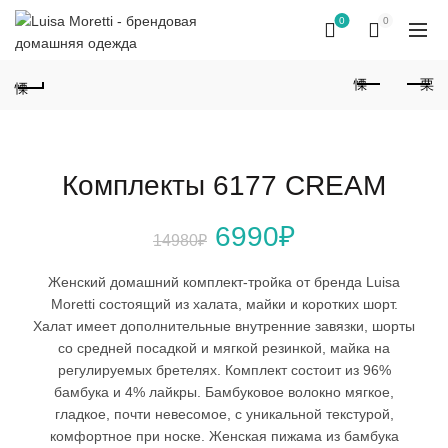
0
0
Комплекты 6177 CREAM
Первоначальная
Текущая
6990
₽
14980
₽
цена
цена:
Женский домашний комплект-тройка от бренда Luisa
Moretti состоящий из халата, майки и коротких шорт.
составляла
6990₽.
Халат имеет дополнительные внутренние завязки, шорты
со средней посадкой и мягкой резинкой, майка на
14980₽.
регулируемых бретелях. Комплект состоит из 96%
бамбука и 4% лайкры. Бамбуковое волокно мягкое,
гладкое, почти невесомое, с уникальной текстурой,
комфортное при носке. Женская пижама из бамбука