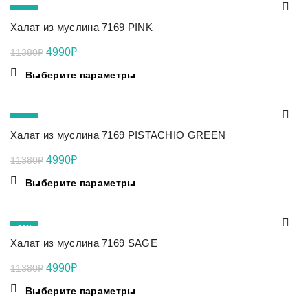
товара.
несколько
-56%
Халат из муслина 7169 PINK
вариаций.
NEW
Опции
Первоначальная
Текущая
4990
₽
11380
₽
можно
цена
цена:
выбрать
Этот
Выберите параметры
составляла
4990₽.
на
товар
11380₽.
странице
имеет
товара.
несколько
-56%
Халат из муслина 7169 PISTACHIO GREEN
вариаций.
NEW
Опции
Первоначальная
Текущая
4990
₽
11380
₽
можно
цена
цена:
выбрать
Этот
Выберите параметры
составляла
4990₽.
на
товар
11380₽.
странице
имеет
товара.
несколько
-56%
Халат из муслина 7169 SAGE
вариаций.
NEW
Опции
Первоначальная
Текущая
4990
₽
11380
₽
можно
цена
цена:
выбрать
Этот
Выберите параметры
составляла
4990₽.
на
товар