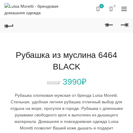
0
0
Рубашка из муслина 6464
BLACK
Первоначальная
Текущая
3990
₽
8990
₽
цена
цена:
Рубашка хлопковая мужская от бренда Luisa Moretti.
Стильная, удобная летняя рубашка отличный выбор для
составляла
3990₽.
отдыха на море, прогулок в городе. Рубашка с длинными
рукавами свободного кроя и выполнен из дышащего
8990₽.
материала. Домашняя и повседневная одежда Luisa
Moretti позволит Вашей коже дышать и подарит