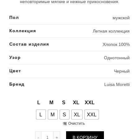
неповторимые мягкие и нежные прикосновения.
Пол
мужской
Коллекция
Летная коллекция
Состав изделия
Хлопок 100%
Узор
Однотонный
Цвет
Черный
Бренд
Luisa Moretti
L
M
S
XL
XXL
L
M
S
XL
XXL
Очистить
Количество товара Рубашка из муслина 646
В КОРЗИНУ