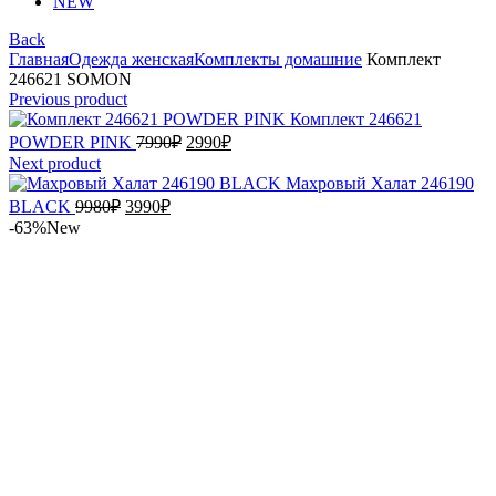
NEW
Back
Главная
Одежда женская
Комплекты домашние
Комплект
246621 SOMON
Previous product
Комплект 246621
Первоначальная
Текущая
POWDER PINK
7990
₽
2990
₽
цена
цена:
Next product
составляла
2990₽.
Махровый Халат 246190
7990₽.
Первоначальная
Текущая
BLACK
9980
₽
3990
₽
цена
цена:
-63%
New
составляла
3990₽.
9980₽.