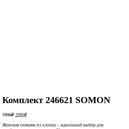
Увеличить
Комплект 246621 SOMON
Первоначальная
Текущая
7990
₽
2990
₽
цена
цена:
составляла
Женская пижама из хлопка – идеальный выбор для
2990₽.