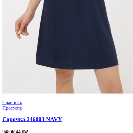
Сравнить
Просмотр
Сорочка 246003 NAVY
Первоначальная
Текущая
9480
₽
4490
₽