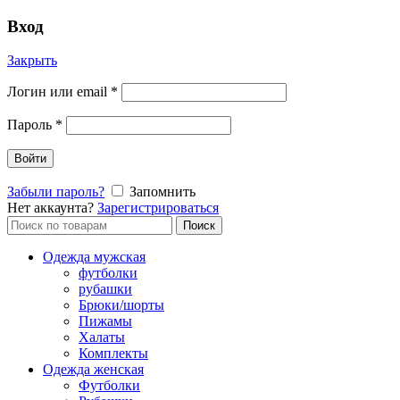
Вход
Закрыть
Логин или email
*
Пароль
*
Войти
Забыли пароль?
Запомнить
Нет аккаунта?
Зарегистрироваться
Поиск
Поиск
по:
Одежда мужская
футболки
рубашки
Брюки/шорты
Пижамы
Халаты
Комплекты
Одежда женская
Футболки