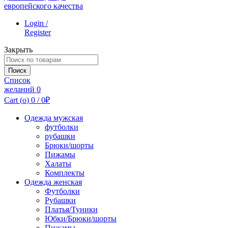
Login /
Register
Закрыть
Поиск
по:
Поиск
Список
желаний
0
Cart (
o
)
0
/
0
₽
Одежда мужская
футболки
рубашки
Брюки/шорты
Пижамы
Халаты
Комплекты
Одежда женская
Футболки
Рубашки
Платья/Туники
Юбки/Брюки/шорты
Пижамы