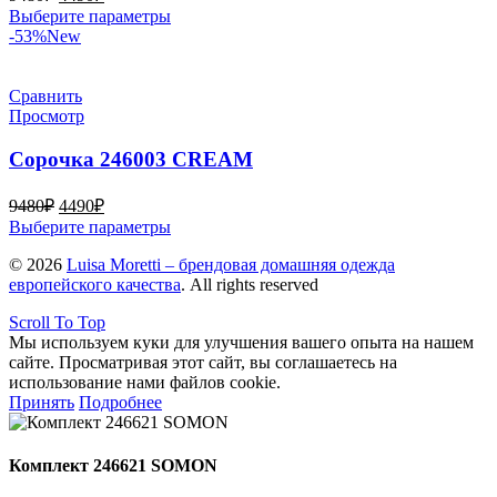
цена
цена:
Этот
Выберите параметры
составляла
4490₽.
товар
-53%
New
9480₽.
имеет
несколько
вариаций.
Сравнить
Опции
Просмотр
можно
выбрать
Сорочка 246003 CREAM
на
странице
Первоначальная
Текущая
9480
₽
4490
₽
товара.
цена
цена:
Этот
Выберите параметры
составляла
4490₽.
товар
© 2026
9480₽.
Luisa Moretti – брендовая домашняя одежда
имеет
европейского качества
. All rights reserved
несколько
вариаций.
Scroll To Top
Опции
Мы используем куки для улучшения вашего опыта на нашем
можно
сайте. Просматривая этот сайт, вы соглашаетесь на
выбрать
использование нами файлов cookie.
на
Принять
Подробнее
странице
товара.
Комплект 246621 SOMON