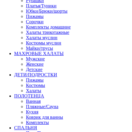
Рубашки
Платья/Туники
Юбки/Брюки/шорты
Пижамы
Сорочки
Комплекты домашние
Халаты трикотажные
Халаты муслин
Костюмы муслин
Майки/трусы
МАХРОВЫЕ ХАЛАТЫ
Мужские
Женские
Детские
ДЕТИ/ПОДРОСТКИ
Пижамы
Костюмы
Халаты
ПОЛОТЕНЦА
Ванная
Пляжные/Сауна
Кухня
Коврик для ванны
Комплекты
СПАЛЬНЯ