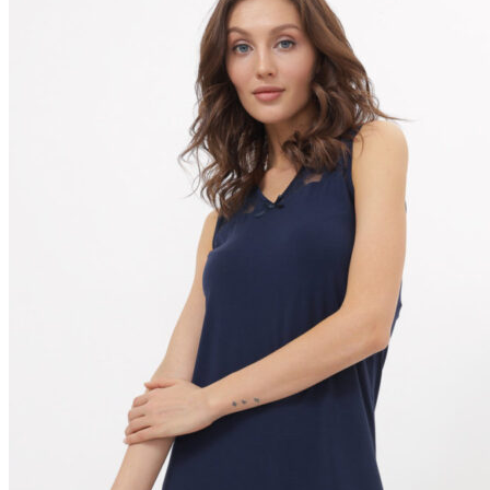
вариаций.
Опции
можно
выбрать
на
странице
товара.