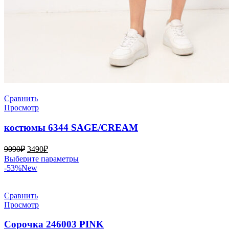
Сравнить
Просмотр
костюмы 6344 SAGE/CREAM
Первоначальная
Текущая
9090
₽
3490
₽
цена
цена:
Этот
Выберите параметры
составляла
3490₽.
товар
-53%
New
9090₽.
имеет
несколько
вариаций.
Сравнить
Опции
Просмотр
можно
выбрать
Сорочка 246003 PINK