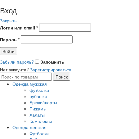
Вход
Закрыть
Логин или email
*
Пароль
*
Войти
Забыли пароль?
Запомнить
Нет аккаунта?
Зарегистрироваться
Поиск
Поиск
по:
Одежда мужская
футболки
рубашки
Брюки/шорты
Пижамы
Халаты
Комплекты
Одежда женская
Футболки