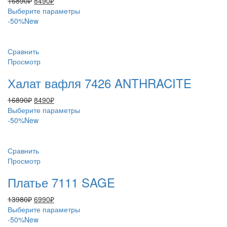
16890
₽
8490
₽
цена
цена:
Этот
Выберите параметры
составляла
8490₽.
товар
-50%
New
16890₽.
имеет
несколько
вариаций.
Сравнить
Опции
Просмотр
можно
Халат вафля 7426 ANTHRACITE
выбрать
на
Первоначальная
Текущая
16890
₽
8490
₽
странице
цена
цена:
Этот
Выберите параметры
товара.
составляла
8490₽.
товар
-50%
New
16890₽.
имеет
несколько
вариаций.
Сравнить
Опции
Просмотр
можно
Платье 7111 SAGE
выбрать
на
Первоначальная
Текущая
13980
₽
6990
₽
странице
цена
цена:
Этот
Выберите параметры
товара.
составляла
6990₽.
товар
-50%
New