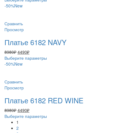
товара.
составляла
4490₽.
товар
-50%
New
8980₽.
имеет
несколько
вариаций.
Сравнить
Опции
Просмотр
можно
Платье 6182 NAVY
выбрать
на
Первоначальная
Текущая
8980
₽
4490
₽
странице
цена
цена:
Этот
Выберите параметры
товара.
составляла
4490₽.
товар
-50%
New
8980₽.
имеет
несколько
вариаций.
Сравнить
Опции
Просмотр
можно
Платье 6182 RED WINE
выбрать
на
Первоначальная
Текущая
8980
₽
4490
₽
странице
цена
цена:
Этот
Выберите параметры
товара.
составляла
4490₽.
товар
1
8980₽.
имеет
2