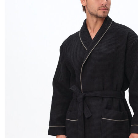
выбрать
на
странице
товара.