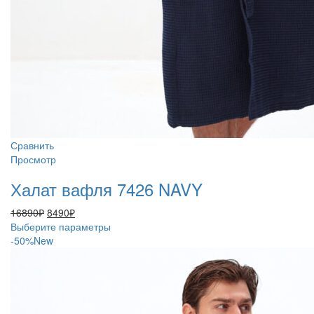
Сравнить
Просмотр
Халат вафля 7426 NAVY
Первоначальная
Текущая
16890
₽
8490
₽
цена
цена:
Этот
Выберите параметры
составляла
8490₽.
товар
-50%
New
16890₽.
имеет
несколько
вариаций.
Опции
можно