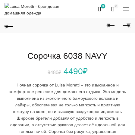
0
0
Сорочка 6038 NAVY
Первоначальная
Текущая
4490
₽
9480
₽
цена
цена:
Ночная сорочка от Luisa Moretti – это изысканное и
комфортное решение для домашнего отдыха. Эта модель
составляла
4490₽.
выполнена из экологичного бамбукового волокна и
лайкры, обеспечивая не только мягкость и приятную
9480₽.
текстуру на коже, но и высокую воздухопроницаемость.
Широкие бретели добавляют удобство и легкость в
одевании, а отсутствие рукавов делает её идеальной для
теплых ночей. Сорочка без рисунка, украшенная