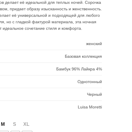
10980₽.
вов делает её идеальной для теплых ночей. Сорочка
вом, придает образу изысканность и женственность.
делает её универсальной и подходящей для любого
ля, но с гладкой фактурой материала, эта ночная
т идеальное сочетание стиля и комфорта.
женский
Базовая коллекция
Бамбук 96% Лайкра 4%
Однотонный
Черный
Luisa Moretti
M
S
XL