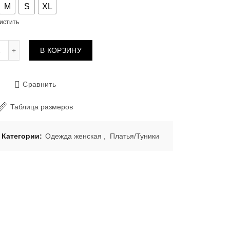
M
S
XL
истить
Количество товара Сорочка 6010 BLACK
В КОРЗИНУ
Сравнить
Таблица размеров
Категории:
Одежда женская
,
Платья/Туники