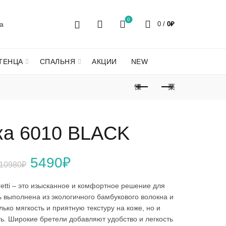
0
0
/
0
₽
ТЕНЦА
СПАЛЬНЯ
АКЦИИ
NEW
ка 6010 BLACK
Первоначальная
Текущая
5490
₽
10980
₽
цена
цена:
retti – это изысканное и комфортное решение для
 выполнена из экологичного бамбукового волокна и
составляла
5490₽.
ько мягкость и приятную текстуру на коже, но и
. Широкие бретели добавляют удобство и легкость