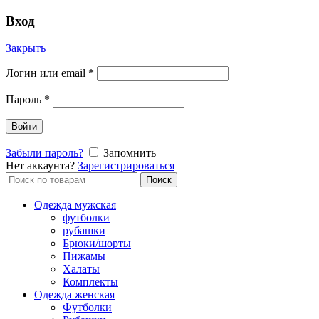
Вход
Закрыть
Логин или email
*
Пароль
*
Войти
Забыли пароль?
Запомнить
Нет аккаунта?
Зарегистрироваться
Поиск
Поиск
по:
Одежда мужская
футболки
рубашки
Брюки/шорты
Пижамы
Халаты
Комплекты
Одежда женская
Футболки