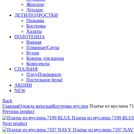
Женские
Детские
ДЕТИ/ПОДРОСТКИ
Пижамы
Костюмы
Халаты
ПОЛОТЕНЦА
Ванная
Пляжные/Сауна
Кухня
Коврик для ванны
Комплекты
СПАЛЬНЯ
Плед/Покрывало
Постельное бельё
АКЦИИ
NEW
Back
Главная
Одежда женская
Костюмы муслин
Платье из муслина 
Previous product
Платье из муслина 7199 BLU
Next product
Платье из муслина 7197 NA