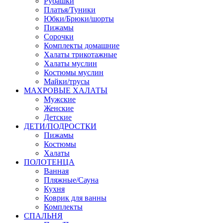
Рубашки
Платья/Туники
Юбки/Брюки/шорты
Пижамы
Сорочки
Комплекты домашние
Халаты трикотажные
Халаты муслин
Костюмы муслин
Майки/трусы
МАХРОВЫЕ ХАЛАТЫ
Мужские
Женские
Детские
ДЕТИ/ПОДРОСТКИ
Пижамы
Костюмы
Халаты
ПОЛОТЕНЦА
Ванная
Пляжные/Сауна
Кухня
Коврик для ванны
Комплекты
СПАЛЬНЯ