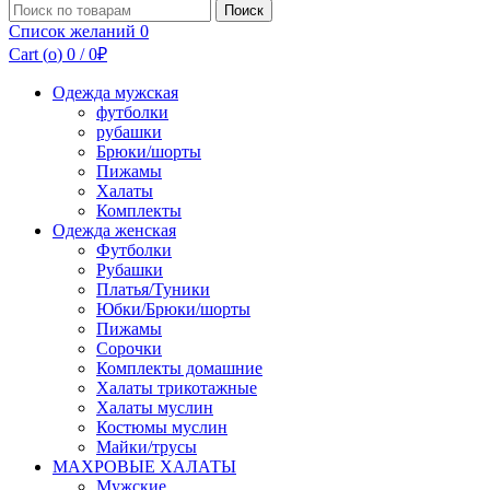
Поиск
Поиск
по:
Список желаний
0
Cart (
o
)
0
/
0
₽
Одежда мужская
футболки
рубашки
Брюки/шорты
Пижамы
Халаты
Комплекты
Одежда женская
Футболки
Рубашки
Платья/Туники
Юбки/Брюки/шорты
Пижамы
Сорочки
Комплекты домашние
Халаты трикотажные
Халаты муслин
Костюмы муслин
Майки/трусы
МАХРОВЫЕ ХАЛАТЫ
Мужские