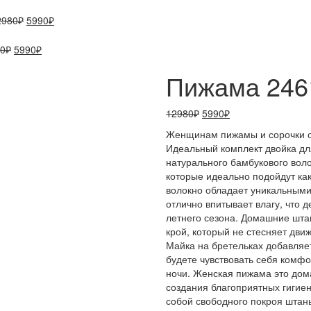
Первоначальная
Текущая
2980
₽
5990
₽
цена
цена:
составляла
5990₽.
Первоначальная
Текущая
0
₽
5990
₽
12980₽.
цена
цена:
Пижама 24
составляла
5990₽.
12980₽.
Первоначальная
Текущая
12980
₽
5990
₽
цена
цена:
Женщинам пижамы и сорочки от 
составляла
5990₽.
Идеальный комплект двойка дл
12980₽.
натурального бамбукового воло
которые идеально подойдут как
волокно обладает уникальными
отлично впитывает влагу, что 
летнего сезона. Домашние шт
крой, который не стесняет дв
Майка на бретельках добавляет
будете чувствовать себя комфо
ночи. Женская пижама это до
создания благоприятных гигиен
собой свободного покроя штан