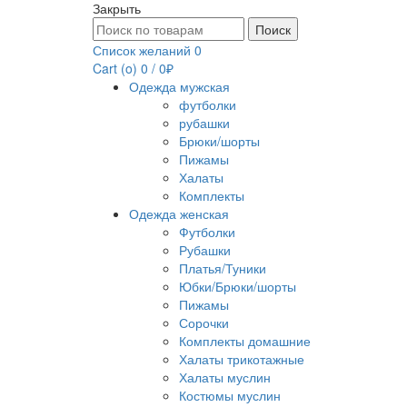
Закрыть
Поиск
Поиск
по:
Список желаний
0
Cart (
o
)
0
/
0
₽
Одежда мужская
футболки
рубашки
Брюки/шорты
Пижамы
Халаты
Комплекты
Одежда женская
Футболки
Рубашки
Платья/Туники
Юбки/Брюки/шорты
Пижамы
Сорочки
Комплекты домашние
Халаты трикотажные
Халаты муслин
Костюмы муслин