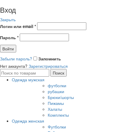
Вход
Закрыть
Логин или email
*
Пароль
*
Войти
Забыли пароль?
Запомнить
Нет аккаунта?
Зарегистрироваться
Поиск
Поиск
по:
Одежда мужская
футболки
рубашки
Брюки/шорты
Пижамы
Халаты
Комплекты
Одежда женская
Футболки