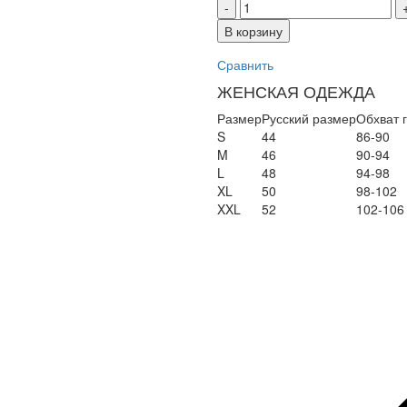
Количество
товара
В корзину
Пижама
246128
Сравнить
CREAM
ЖЕНСКАЯ ОДЕЖДА
Размер
Русский размер
Обхват г
S
44
86-90
M
46
90-94
L
48
94-98
XL
50
98-102
XXL
52
102-106