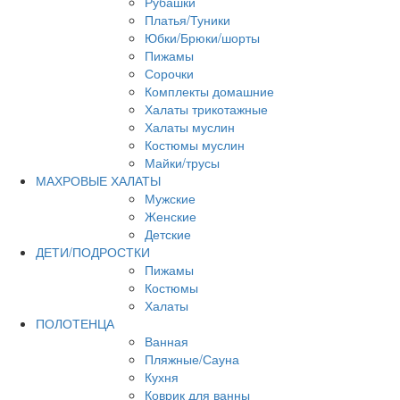
Рубашки
Платья/Туники
Юбки/Брюки/шорты
Пижамы
Сорочки
Комплекты домашние
Халаты трикотажные
Халаты муслин
Костюмы муслин
Майки/трусы
МАХРОВЫЕ ХАЛАТЫ
Мужские
Женские
Детские
ДЕТИ/ПОДРОСТКИ
Пижамы
Костюмы
Халаты
ПОЛОТЕНЦА
Ванная
Пляжные/Сауна
Кухня
Коврик для ванны