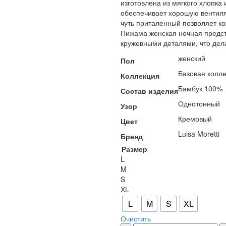
изготовлена из мягкого хлопка 
обеспечивает хорошую вентиля
чуть приталенный позволяет ко
Пижама женская ночная предст
кружевными деталями, что дела
женский
Пол
Базовая колл
Коллекция
Бамбук 100%
Состав изделия
Однотонный
Узор
Кремовый
Цвет
Luisa Moretti
Бренд
Размер
L
M
S
XL
L
M
S
XL
Очистить