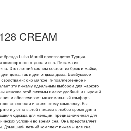
6128 CREAM
бренда Luisa Moretti производство Турция.
я комфортного отдыха и сна. Пижама из
кна. Этот летний костюм состоит из брюк и майки,
 для дома, так и для отдыха дома. Бамбуковое
 свойствами: оно мягкое, гипоаллергенное и
делает эту пижаму идеальным выбором для жаркого
аны женские этой пижамы имеют удобный и широкий
ижения и обеспечивает максимальный комфорт.
 женственности и стиля этому комплекту. Вы
ртно и уютно в этой пижаме в любое время дня и
машняя одежда для женщин, предназначенная для
ических условий во время сна. Она представляет
ы. Домашний летний комплект пижамы для сна