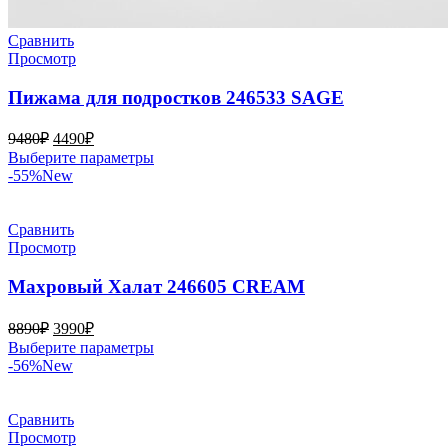
Сравнить
Просмотр
Пижама для подростков 246533 SAGE
Первоначальная
Текущая
9480
₽
4490
₽
цена
цена:
Этот
Выберите параметры
составляла
4490₽.
товар
-55%
New
9480₽.
имеет
несколько
вариаций.
Сравнить
Опции
Просмотр
можно
выбрать
Махровый Халат 246605 CREAM
на
странице
Первоначальная
Текущая
8890
₽
3990
₽
товара.
цена
цена:
Этот
Выберите параметры
составляла
3990₽.
товар
-56%
New
8890₽.
имеет
несколько
вариаций.
Сравнить
Опции
Просмотр