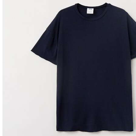
Опции
можно
выбрать
на
странице
товара.