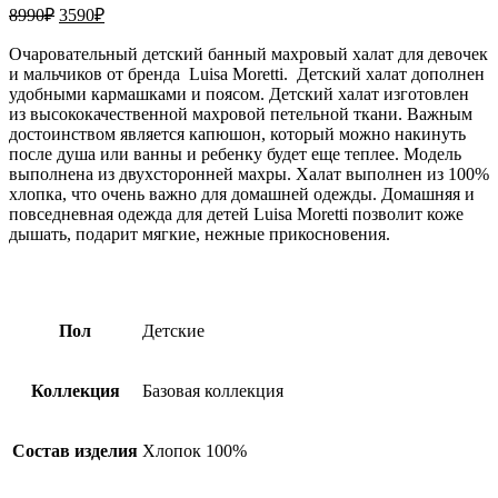
Первоначальная
Текущая
8990
₽
3590
₽
цена
цена:
составляла
Очаровательный детский банный махровый халат для девочек
3590₽.
и мальчиков от бренда Luisa Moretti. Детский халат дополнен
8990₽.
удобными кармашками и поясом. Детский халат изготовлен
из высококачественной махровой петельной ткани. Важным
достоинством является капюшон, который можно накинуть
после душа или ванны и ребенку будет еще теплее. Модель
выполнена из двухсторонней махры. Халат выполнен из 100%
хлопка, что очень важно для домашней одежды. Домашняя и
повседневная одежда для детей Luisa Moretti позволит коже
дышать, подарит мягкие, нежные прикосновения.
Пол
Детские
Коллекция
Базовая коллекция
Состав изделия
Хлопок 100%