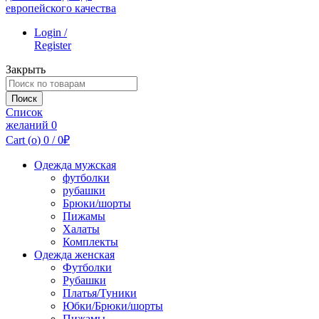
Login /
Register
Закрыть
Поиск
по:
Поиск
Список
желаний
0
Cart (
o
)
0
/
0
₽
Одежда мужская
футболки
рубашки
Брюки/шорты
Пижамы
Халаты
Комплекты
Одежда женская
Футболки
Рубашки
Платья/Туники
Юбки/Брюки/шорты
Пижамы