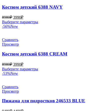
можно
выбрать
Костюм детский 6388 NAVY
на
странице
Первоначальная
Текущая
8980
₽
3990
₽
товара.
цена
цена:
Этот
Выберите параметры
составляла
3990₽.
товар
-56%
New
8980₽.
имеет
несколько
вариаций.
Сравнить
Опции
Просмотр
можно
выбрать
Костюм детский 6388 CREAM
на
странице
Первоначальная
Текущая
8980
₽
3990
₽
товара.
цена
цена:
Этот
Выберите параметры
составляла
3990₽.
товар
-53%
New
8980₽.
имеет
несколько
вариаций.
Сравнить
Опции
Просмотр
можно
выбрать
Пижама для подростков 246533 BLUE
на
странице
Первоначальная
Текущая