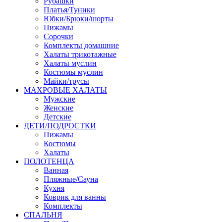
Рубашки
Платья/Туники
Юбки/Брюки/шорты
Пижамы
Сорочки
Комплекты домашние
Халаты трикотажные
Халаты муслин
Костюмы муслин
Майки/трусы
МАХРОВЫЕ ХАЛАТЫ
Мужские
Женские
Детские
ДЕТИ/ПОДРОСТКИ
Пижамы
Костюмы
Халаты
ПОЛОТЕНЦА
Ванная
Пляжные/Сауна
Кухня
Коврик для ванны
Комплекты
СПАЛЬНЯ