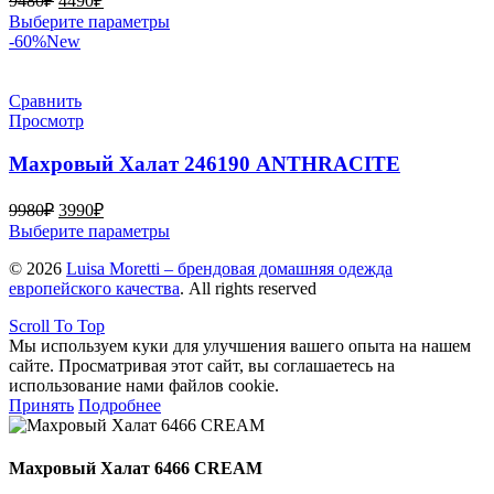
9480
₽
4490
₽
товара.
цена
цена:
Этот
Выберите параметры
составляла
4490₽.
товар
-60%
New
9480₽.
имеет
несколько
вариаций.
Сравнить
Опции
Просмотр
можно
выбрать
Махровый Халат 246190 ANTHRACITE
на
странице
Первоначальная
Текущая
9980
₽
3990
₽
товара.
цена
цена:
Этот
Выберите параметры
составляла
3990₽.
товар
© 2026
9980₽.
Luisa Moretti – брендовая домашняя одежда
имеет
европейского качества
. All rights reserved
несколько
вариаций.
Scroll To Top
Опции
Мы используем куки для улучшения вашего опыта на нашем
можно
сайте. Просматривая этот сайт, вы соглашаетесь на
выбрать
использование нами файлов cookie.
на
Принять
Подробнее
странице
товара.
Махровый Халат 6466 CREAM