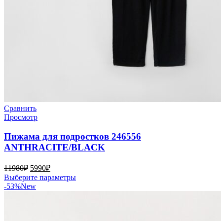
Сравнить
Просмотр
Пижама для подростков 246556
ANTHRACITE/BLACK
Первоначальная
Текущая
11980
₽
5990
₽
цена
цена:
Этот
Выберите параметры
составляла
5990₽.
товар
-53%
New
11980₽.
имеет
несколько
вариаций.