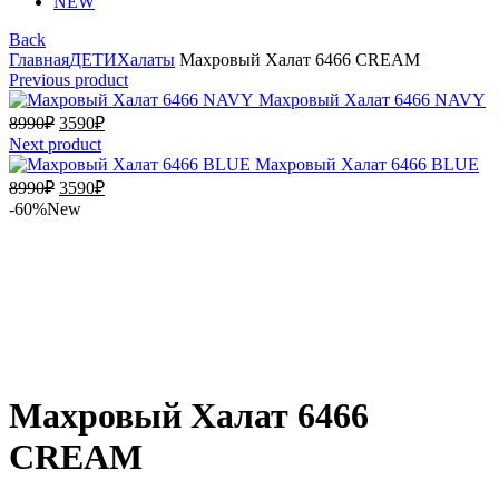
NEW
Back
Главная
ДЕТИ
Халаты
Махровый Халат 6466 CREAM
Previous product
Махровый Халат 6466 NAVY
Первоначальная
Текущая
8990
₽
3590
₽
цена
цена:
Next product
составляла
3590₽.
Махровый Халат 6466 BLUE
8990₽.
Первоначальная
Текущая
8990
₽
3590
₽
цена
цена:
-60%
New
составляла
3590₽.
8990₽.
Увеличить
Махровый Халат 6466
CREAM