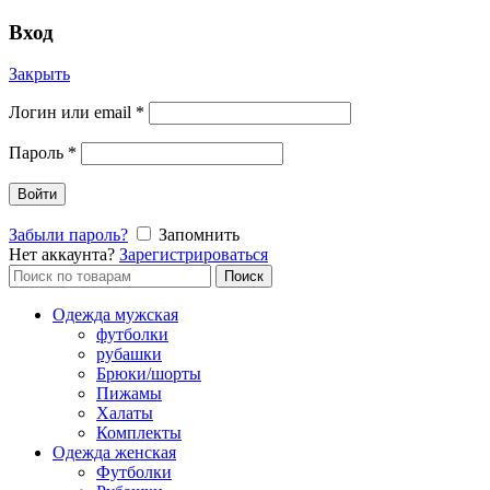
Вход
Закрыть
Логин или email
*
Пароль
*
Войти
Забыли пароль?
Запомнить
Нет аккаунта?
Зарегистрироваться
Поиск
Поиск
по:
Одежда мужская
футболки
рубашки
Брюки/шорты
Пижамы
Халаты
Комплекты
Одежда женская
Футболки