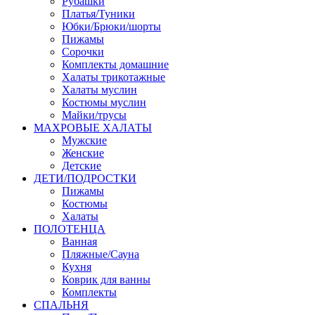
Рубашки
Платья/Туники
Юбки/Брюки/шорты
Пижамы
Сорочки
Комплекты домашние
Халаты трикотажные
Халаты муслин
Костюмы муслин
Майки/трусы
МАХРОВЫЕ ХАЛАТЫ
Мужские
Женские
Детские
ДЕТИ/ПОДРОСТКИ
Пижамы
Костюмы
Халаты
ПОЛОТЕНЦА
Ванная
Пляжные/Сауна
Кухня
Коврик для ванны
Комплекты
СПАЛЬНЯ