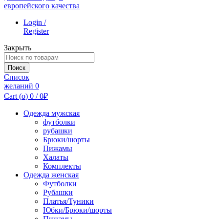
Login /
Register
Закрыть
Поиск
по:
Поиск
Список
желаний
0
Cart (
o
)
0
/
0
₽
Одежда мужская
футболки
рубашки
Брюки/шорты
Пижамы
Халаты
Комплекты
Одежда женская
Футболки
Рубашки
Платья/Туники
Юбки/Брюки/шорты
Пижамы