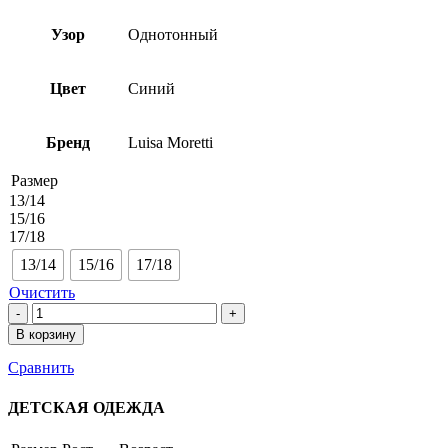
Узор
Однотонный
Цвет
Синий
Бренд
Luisa Moretti
Размер
13/14
15/16
17/18
13/14
15/16
17/18
Очистить
Количество
товара
В корзину
Махровый
халат
Сравнить
подростковый
6300
ДЕТСКАЯ ОДЕЖДА
LIGHT
BLUE