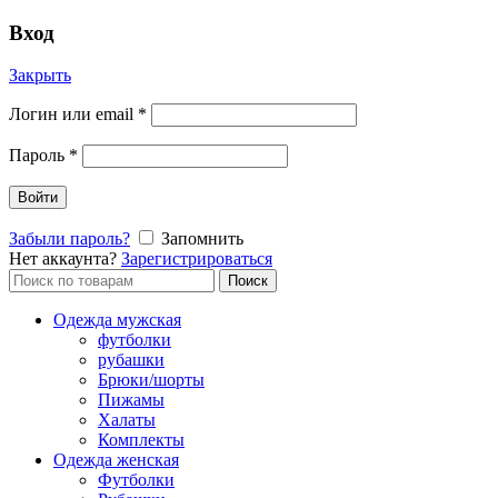
Вход
Закрыть
Логин или email
*
Пароль
*
Войти
Забыли пароль?
Запомнить
Нет аккаунта?
Зарегистрироваться
Поиск
Поиск
по:
Одежда мужская
футболки
рубашки
Брюки/шорты
Пижамы
Халаты
Комплекты
Одежда женская
Футболки