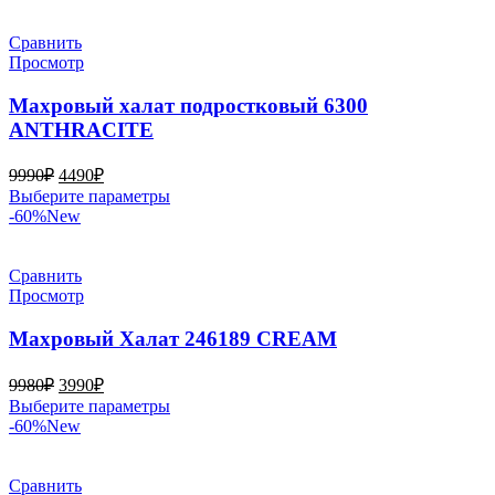
9480₽.
имеет
несколько
вариаций.
Сравнить
Опции
Просмотр
можно
выбрать
Махровый халат подростковый 6300
на
ANTHRACITE
странице
товара.
Первоначальная
Текущая
9990
₽
4490
₽
цена
цена:
Этот
Выберите параметры
составляла
4490₽.
товар
-60%
New
9990₽.
имеет
несколько
вариаций.
Сравнить
Опции
Просмотр
можно
выбрать
Махровый Халат 246189 CREAM
на
странице
Первоначальная
Текущая
9980
₽
3990
₽
товара.
цена
цена:
Этот
Выберите параметры
составляла
3990₽.
товар
-60%
New
9980₽.
имеет
несколько
вариаций.
Сравнить