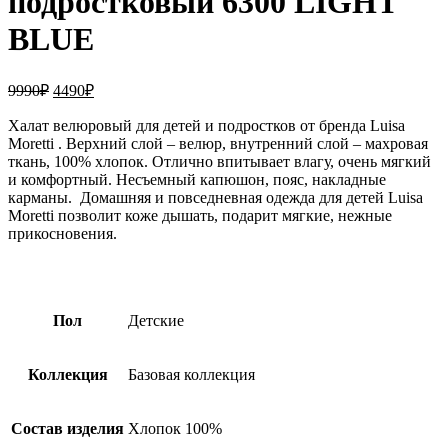
подростковый 6300 LIGHT
BLUE
Первоначальная
Текущая
9990
₽
4490
₽
цена
цена:
составляла
Халат велюровый для детей и подростков от бренда Luisa
4490₽.
Moretti . Верхний слой – велюр, внутренний слой – махровая
9990₽.
ткань, 100% хлопок. Отлично впитывает влагу, очень мягкий
и комфортный. Несъемный капюшон, пояс, накладные
карманы. Домашняя и повседневная одежда для детей Luisa
Moretti позволит коже дышать, подарит мягкие, нежные
прикосновения.
Пол
Детские
Коллекция
Базовая коллекция
Состав изделия
Хлопок 100%