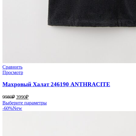
Сравнить
Просмотр
Махровый Халат 246190 ANTHRACITE
Первоначальная
Текущая
9980
₽
3990
₽
цена
цена:
Этот
Выберите параметры
составляла
3990₽.
товар
-60%
New
9980₽.
имеет
несколько
вариаций.
Опции
можно