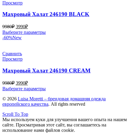
Опции
Просмотр
можно
выбрать
Махровый Халат 246190 BLACK
на
странице
Первоначальная
Текущая
9980
₽
3990
₽
товара.
цена
цена:
Этот
Выберите параметры
составляла
3990₽.
товар
-60%
New
9980₽.
имеет
несколько
вариаций.
Сравнить
Опции
Просмотр
можно
выбрать
Махровый Халат 246190 CREAM
на
странице
Первоначальная
Текущая
9980
₽
3990
₽
товара.
цена
цена:
Этот
Выберите параметры
составляла
3990₽.
товар
© 2026
9980₽.
Luisa Moretti – брендовая домашняя одежда
имеет
европейского качества
. All rights reserved
несколько
вариаций.
Scroll To Top
Опции
Мы используем куки для улучшения вашего опыта на нашем
можно
сайте. Просматривая этот сайт, вы соглашаетесь на
выбрать
использование нами файлов cookie.
на