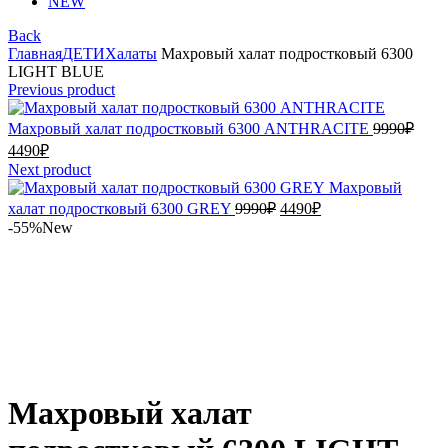
NEW
Back
Главная
ДЕТИ
Халаты
Махровый халат подростковый 6300
LIGHT BLUE
Previous product
Перв
Махровый халат подростковый 6300 ANTHRACITE
9990
₽
цена
Текущая
4490
₽
сост
цена:
Next product
9990
4490₽.
Махровый
Первоначальная
Текущая
халат подростковый 6300 GREY
9990
₽
4490
₽
цена
цена:
-55%
New
составляла
4490₽.
9990₽.
Увеличить
Махровый халат