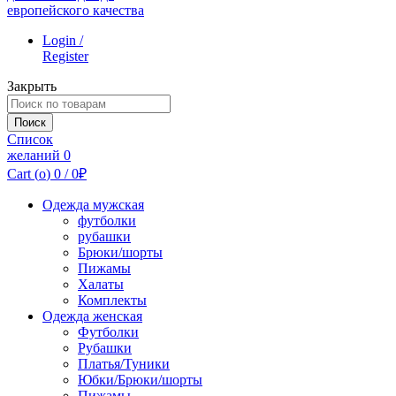
Login /
Register
Закрыть
Поиск
по:
Поиск
Список
желаний
0
Cart (
o
)
0
/
0
₽
Одежда мужская
футболки
рубашки
Брюки/шорты
Пижамы
Халаты
Комплекты
Одежда женская
Футболки
Рубашки
Платья/Туники
Юбки/Брюки/шорты
Пижамы