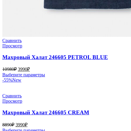
Сравнить
Просмотр
Махровый Халат 246605 PETROL BLUE
Первоначальная
Текущая
10980
₽
3990
₽
цена
цена:
Этот
Выберите параметры
составляла
3990₽.
товар
-55%
New
10980₽.
имеет
несколько
вариаций.
Сравнить
Опции
Просмотр
можно
выбрать
Махровый Халат 246605 CREAM
на
странице
Первоначальная
Текущая
8890
₽
3990
₽
товара.
цена
цена:
Этот
Выберите параметры