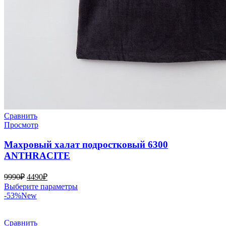
Сравнить
Просмотр
Махровый халат подростковый 6300
ANTHRACITE
Первоначальная
Текущая
9990
₽
4490
₽
цена
цена:
Этот
Выберите параметры
составляла
4490₽.
товар
-53%
New
9990₽.
имеет
несколько
вариаций.
Сравнить