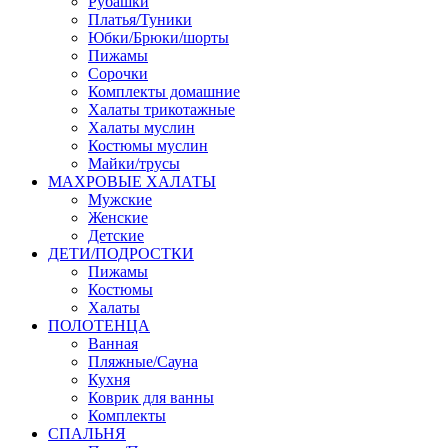
Рубашки
Платья/Туники
Юбки/Брюки/шорты
Пижамы
Сорочки
Комплекты домашние
Халаты трикотажные
Халаты муслин
Костюмы муслин
Майки/трусы
МАХРОВЫЕ ХАЛАТЫ
Мужские
Женские
Детские
ДЕТИ/ПОДРОСТКИ
Пижамы
Костюмы
Халаты
ПОЛОТЕНЦА
Ванная
Пляжные/Сауна
Кухня
Коврик для ванны
Комплекты
СПАЛЬНЯ