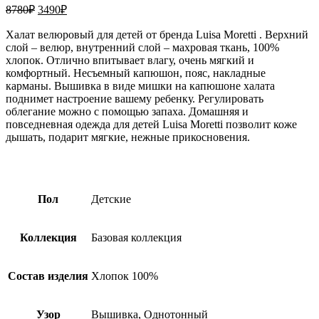
Первоначальная
Текущая
8780
₽
3490
₽
цена
цена:
составляла
Халат велюровый для детей от бренда Luisa Moretti . Верхний
3490₽.
слой – велюр, внутренний слой – махровая ткань, 100%
8780₽.
хлопок. Отлично впитывает влагу, очень мягкий и
комфортный. Несъемный капюшон, пояс, накладные
карманы. Вышивка в виде мишки на капюшоне халата
поднимет настроение вашему ребенку. Регулировать
облегание можно с помощью запаха. Домашняя и
повседневная одежда для детей Luisa Moretti позволит коже
дышать, подарит мягкие, нежные прикосновения.
Пол
Детские
Коллекция
Базовая коллекция
Состав изделия
Хлопок 100%
Узор
Вышивка, Однотонный