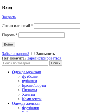
Вход
Закрыть
Логин или email
*
Пароль
*
Войти
Забыли пароль?
Запомнить
Нет аккаунта?
Зарегистрироваться
Поиск
Поиск
по:
Одежда мужская
футболки
рубашки
Брюки/шорты
Пижамы
Халаты
Комплекты
Одежда женская
Футболки