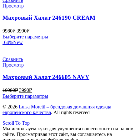
Сравнить
Опции
Просмотр
можно
выбрать
Махровый Халат 246190 CREAM
на
странице
Первоначальная
Текущая
9980
₽
3990
₽
товара.
цена
цена:
Этот
Выберите параметры
составляла
3990₽.
товар
-64%
New
9980₽.
имеет
несколько
вариаций.
Сравнить
Опции
Просмотр
можно
выбрать
Махровый Халат 246605 NAVY
на
странице
Первоначальная
Текущая
10980
₽
3990
₽
товара.
цена
цена:
Этот
Выберите параметры
составляла
3990₽.
товар
© 2026
10980₽.
Luisa Moretti – брендовая домашняя одежда
имеет
европейского качества
. All rights reserved
несколько
вариаций.
Scroll To Top
Опции
Мы используем куки для улучшения вашего опыта на нашем
можно
сайте. Просматривая этот сайт, вы соглашаетесь на
выбрать
использование нами файлов cookie.