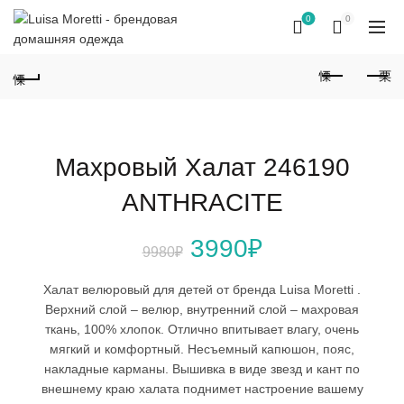
0
0
Махровый Халат 246190
ANTHRACITE
Первоначальная
Текущая
3990
₽
9980
₽
цена
цена:
Халат велюровый для детей от бренда Luisa Moretti .
Верхний слой – велюр, внутренний слой – махровая
составляла
3990₽.
ткань, 100% хлопок. Отлично впитывает влагу, очень
мягкий и комфортный. Несъемный капюшон, пояс,
9980₽.
накладные карманы. Вышивка в виде звезд и кант по
внешнему краю халата поднимет настроение вашему