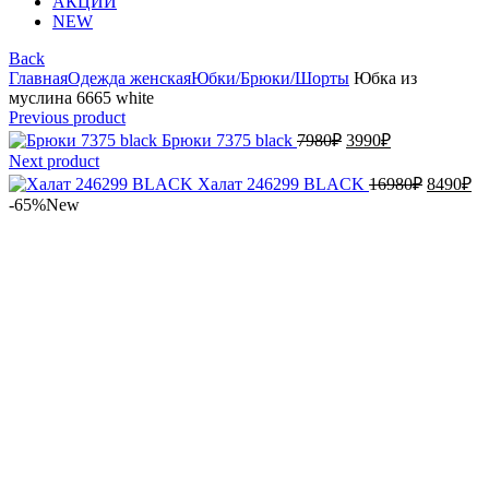
АКЦИИ
NEW
Back
Главная
Одежда женская
Юбки/Брюки/Шорты
Юбка из
муслина 6665 white
Previous product
Первоначальная
Текущая
Брюки 7375 black
7980
₽
3990
₽
цена
цена:
Next product
составляла
3990₽.
Первона
Те
Халат 246299 BLACK
16980
₽
8490
₽
7980₽.
цена
це
-65%
New
составл
84
16980₽.