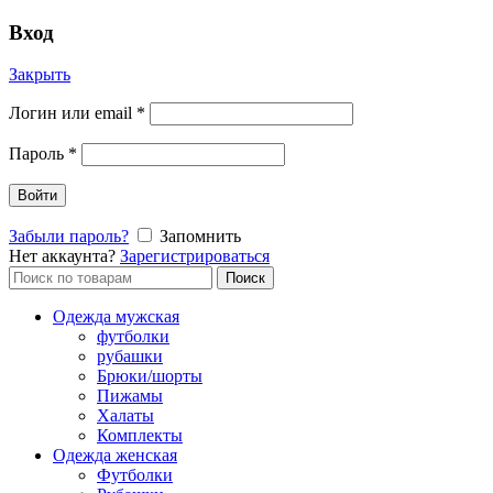
Вход
Закрыть
Логин или email
*
Пароль
*
Войти
Забыли пароль?
Запомнить
Нет аккаунта?
Зарегистрироваться
Поиск
Поиск
по:
Одежда мужская
футболки
рубашки
Брюки/шорты
Пижамы
Халаты
Комплекты
Одежда женская
Футболки