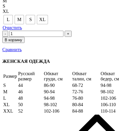
M
S
XL
L
M
S
XL
Очистить
Количество
товара
В корзину
Юбка
из
Сравнить
муслина
6665
ЖЕНСКАЯ ОДЕЖДА
white
Русский
Обхват
Обхват
Обхват
Размер
размер
груди, см
талии, см
бедер, см
S
44
86-90
68-72
94-98
M
46
90-94
72-76
98-102
L
48
94-98
76-80
102-106
XL
50
98-102
80-84
106-110
XXL
52
102-106
84-88
110-114