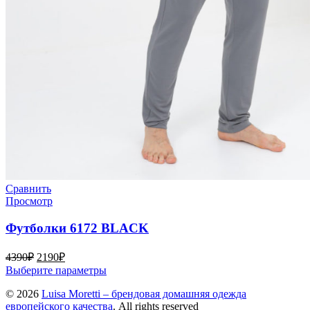
Сравнить
Просмотр
Футболки 6172 BLACK
Первоначальная
Текущая
4390
₽
2190
₽
цена
цена:
Этот
Выберите параметры
составляла
2190₽.
товар
© 2026
4390₽.
Luisa Moretti – брендовая домашняя одежда
имеет
европейского качества
. All rights reserved
несколько