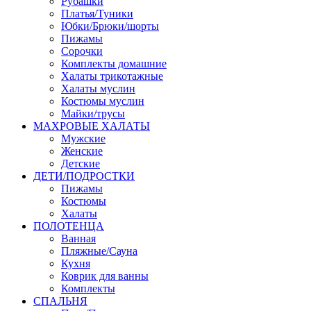
Рубашки
Платья/Туники
Юбки/Брюки/шорты
Пижамы
Сорочки
Комплекты домашние
Халаты трикотажные
Халаты муслин
Костюмы муслин
Майки/трусы
МАХРОВЫЕ ХАЛАТЫ
Мужские
Женские
Детские
ДЕТИ/ПОДРОСТКИ
Пижамы
Костюмы
Халаты
ПОЛОТЕНЦА
Ванная
Пляжные/Сауна
Кухня
Коврик для ванны
Комплекты
СПАЛЬНЯ