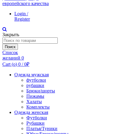
Login /
Register
Закрыть
Поиск
по:
Поиск
Список
желаний
0
Cart (
o
)
0
/
0
₽
Одежда мужская
футболки
рубашки
Брюки/шорты
Пижамы
Халаты
Комплекты
Одежда женская
Футболки
Рубашки
Платья/Туники
Юбки/Брюки/шорты