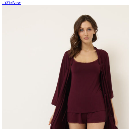
-53%
New