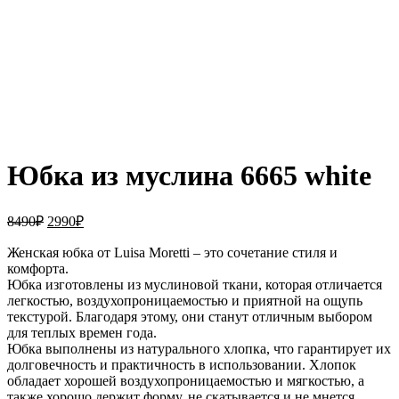
Увеличить
Юбка из муслина 6665 white
Первоначальная
Текущая
8490
₽
2990
₽
цена
цена:
составляла
Женская юбка от Luisa Moretti – это сочетание стиля и
2990₽.
комфорта.
8490₽.
Юбка изготовлены из муслиновой ткани, которая отличается
легкостью, воздухопроницаемостью и приятной на ощупь
текстурой. Благодаря этому, они станут отличным выбором
для теплых времен года.
Юбка выполнены из натурального хлопка, что гарантирует их
долговечность и практичность в использовании. Хлопок
обладает хорошей воздухопроницаемостью и мягкостью, а
также хорошо держит форму, не скатывается и не мнется.