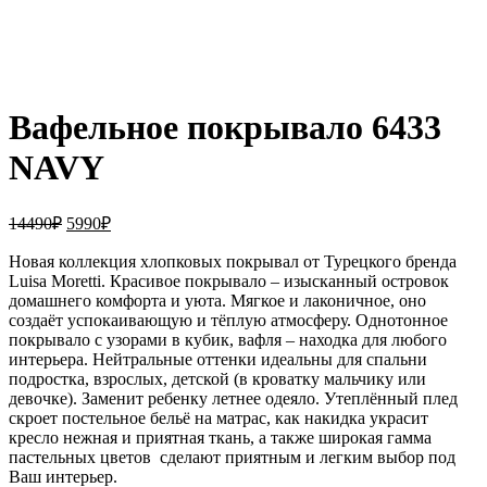
Увеличить
Вафельное покрывало 6433
NAVY
Первоначальная
Текущая
14490
₽
5990
₽
цена
цена:
составляла
Новая коллекция хлопковых покрывал от Турецкого бренда
5990₽.
Luisa Moretti. Красивое покрывало – изысканный островок
14490₽.
домашнего комфорта и уюта. Мягкое и лаконичное, оно
создаёт успокаивающую и тёплую атмосферу. Однотонное
покрывало с узорами в кубик, вафля – находка для любого
интерьера. Нейтральные оттенки идеальны для спальни
подростка, взрослых, детской (в кроватку мальчику или
девочке). Заменит ребенку летнее одеяло. Утеплённый плед
скроет постельное бельё на матрас, как накидка украсит
кресло нежная и приятная ткань, а также широкая гамма
пастельных цветов сделают приятным и легким выбор под
Ваш интерьер.