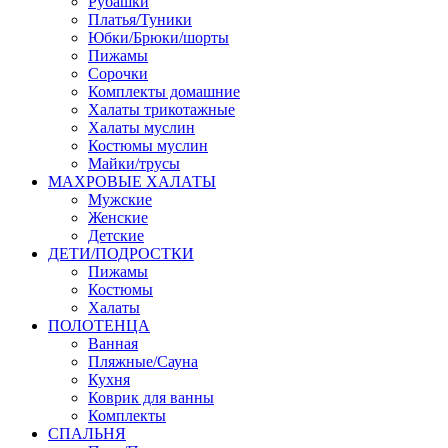
Рубашки
Платья/Туники
Юбки/Брюки/шорты
Пижамы
Сорочки
Комплекты домашние
Халаты трикотажные
Халаты муслин
Костюмы муслин
Майки/трусы
МАХРОВЫЕ ХАЛАТЫ
Мужские
Женские
Детские
ДЕТИ/ПОДРОСТКИ
Пижамы
Костюмы
Халаты
ПОЛОТЕНЦА
Ванная
Пляжные/Сауна
Кухня
Коврик для ванны
Комплекты
СПАЛЬНЯ