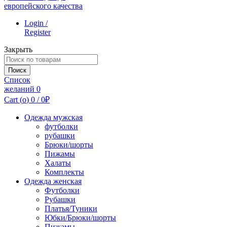
Login /
Register
Закрыть
Поиск
по:
Поиск
Список
желаний
0
Cart (
o
)
0
/
0
₽
Одежда мужская
футболки
рубашки
Брюки/шорты
Пижамы
Халаты
Комплекты
Одежда женская
Футболки
Рубашки
Платья/Туники
Юбки/Брюки/шорты
Пижамы