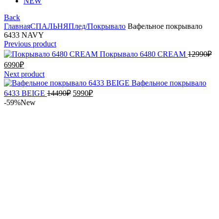
NEW
Back
Главная
СПАЛЬНЯ
Плед/Покрывало
Вафельное покрывало
6433 NAVY
Previous product
Пе
Покрывало 6480 CREAM
12990
₽
це
Текущая
6990
₽
со
цена:
Next product
12
6990₽.
Вафельное покрывало
Первоначальная
Текущая
6433 BEIGE
14490
₽
5990
₽
цена
цена:
-59%
New
составляла
5990₽.
14490₽.