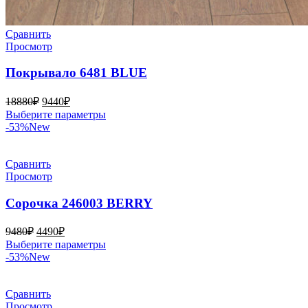
Сравнить
Просмотр
Покрывало 6481 BLUE
Первоначальная
Текущая
18880
₽
9440
₽
цена
цена:
Этот
Выберите параметры
составляла
9440₽.
товар
-53%
New
18880₽.
имеет
несколько
вариаций.
Сравнить
Опции
Просмотр
можно
выбрать
Сорочка 246003 BERRY
на
странице
Первоначальная
Текущая
9480
₽
4490
₽
товара.
цена
цена:
Этот
Выберите параметры
составляла
4490₽.
товар
-53%
New
9480₽.
имеет
несколько
вариаций.
Сравнить
Опции
Просмотр