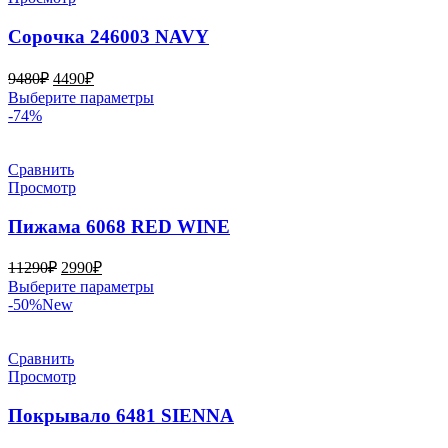
можно
выбрать
Сорочка 246003 NAVY
на
странице
Первоначальная
Текущая
9480
₽
4490
₽
товара.
цена
цена:
Этот
Выберите параметры
составляла
4490₽.
товар
-74%
9480₽.
имеет
несколько
вариаций.
Сравнить
Опции
Просмотр
можно
выбрать
Пижама 6068 RED WINE
на
странице
Первоначальная
Текущая
11290
₽
2990
₽
товара.
цена
цена:
Этот
Выберите параметры
составляла
2990₽.
товар
-50%
New
11290₽.
имеет
несколько
вариаций.
Сравнить
Опции
Просмотр
можно
выбрать
Покрывало 6481 SIENNA
на
странице