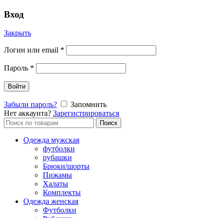
Вход
Закрыть
Логин или email
*
Пароль
*
Войти
Забыли пароль?
Запомнить
Нет аккаунта?
Зарегистрироваться
Поиск
Поиск
по:
Одежда мужская
футболки
рубашки
Брюки/шорты
Пижамы
Халаты
Комплекты
Одежда женская
Футболки