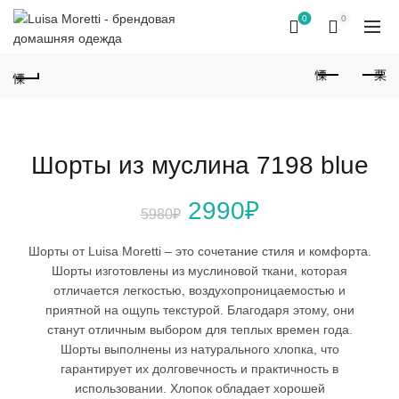
0
0
Шорты из муслина 7198 blue
Первоначальная
Текущая
2990
₽
5980
₽
цена
цена:
Шорты от Luisa Moretti – это сочетание стиля и комфорта.
Шорты изготовлены из муслиновой ткани, которая
составляла
2990₽.
отличается легкостью, воздухопроницаемостью и
приятной на ощупь текстурой. Благодаря этому, они
5980₽.
станут отличным выбором для теплых времен года.
Шорты выполнены из натурального хлопка, что
гарантирует их долговечность и практичность в
использовании. Хлопок обладает хорошей