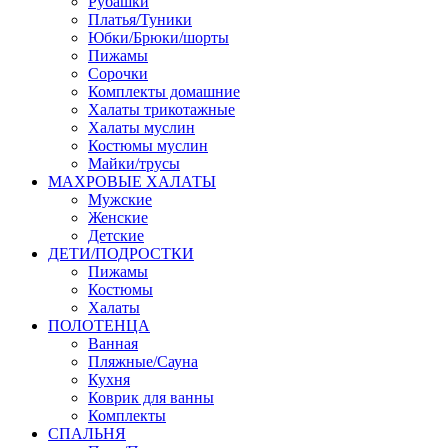
Рубашки
Платья/Туники
Юбки/Брюки/шорты
Пижамы
Сорочки
Комплекты домашние
Халаты трикотажные
Халаты муслин
Костюмы муслин
Майки/трусы
МАХРОВЫЕ ХАЛАТЫ
Мужские
Женские
Детские
ДЕТИ/ПОДРОСТКИ
Пижамы
Костюмы
Халаты
ПОЛОТЕНЦА
Ванная
Пляжные/Сауна
Кухня
Коврик для ванны
Комплекты
СПАЛЬНЯ