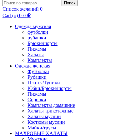
Поиск
Поиск
по:
Список желаний
0
Cart (
o
)
0
/
0
₽
Одежда мужская
футболки
рубашки
Брюки/шорты
Пижамы
Халаты
Комплекты
Одежда женская
Футболки
Рубашки
Платья/Туники
Юбки/Брюки/шорты
Пижамы
Сорочки
Комплекты домашние
Халаты трикотажные
Халаты муслин
Костюмы муслин
Майки/трусы
МАХРОВЫЕ ХАЛАТЫ
Мужские