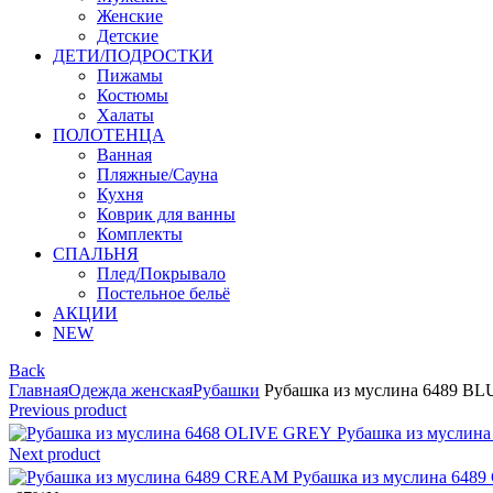
Женские
Детские
ДЕТИ/ПОДРОСТКИ
Пижамы
Костюмы
Халаты
ПОЛОТЕНЦА
Ванная
Пляжные/Сауна
Кухня
Коврик для ванны
Комплекты
СПАЛЬНЯ
Плед/Покрывало
Постельное бельё
АКЦИИ
NEW
Back
Главная
Одежда женская
Рубашки
Рубашка из муслина 6489 BL
Previous product
Рубашка из муслин
Next product
Рубашка из муслина 64