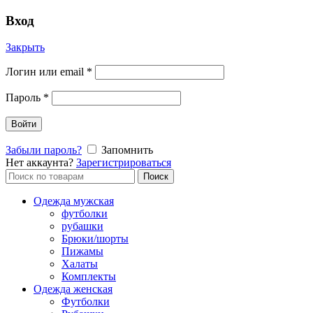
Вход
Закрыть
Логин или email
*
Пароль
*
Войти
Забыли пароль?
Запомнить
Нет аккаунта?
Зарегистрироваться
Поиск
Поиск
по:
Одежда мужская
футболки
рубашки
Брюки/шорты
Пижамы
Халаты
Комплекты
Одежда женская
Футболки