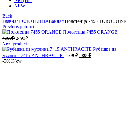
АКЦИИ
NEW
Back
Главная
ПОЛОТЕНЦА
Ванная
Полотенца 7455 TURQUOISE
Previous product
Полотенца 7455 ORANGE
Первоначальная
Текущая
4980
₽
2490
₽
цена
цена:
Next product
составляла
2490₽.
Рубашка из
4980₽.
Первоначальная
Текущая
муслина 7415 ANTHRACITE
11890
₽
5890
₽
цена
цена:
-50%
New
составляла
5890₽.
11890₽.