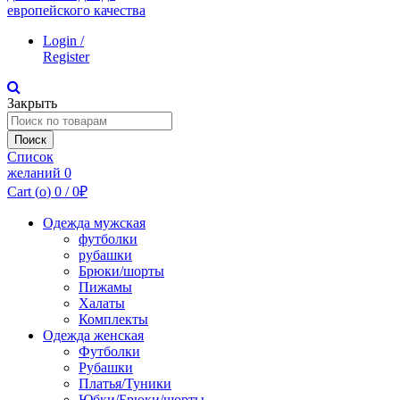
Login /
Register
Закрыть
Поиск
по:
Поиск
Список
желаний
0
Cart (
o
)
0
/
0
₽
Одежда мужская
футболки
рубашки
Брюки/шорты
Пижамы
Халаты
Комплекты
Одежда женская
Футболки
Рубашки
Платья/Туники
Юбки/Брюки/шорты