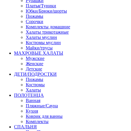
Рубашки
Платья/Туники
Юбки/Брюки/шорты
Пижамы
Сорочки
Комплекты домашние
Халаты трикотажные
Халаты муслин
Костюмы муслин
Майки/трусы
МАХРОВЫЕ ХАЛАТЫ
Мужские
Женские
Детские
ДЕТИ/ПОДРОСТКИ
Пижамы
Костюмы
Халаты
ПОЛОТЕНЦА
Ванная
Пляжные/Сауна
Кухня
Коврик для ванны
Комплекты
СПАЛЬНЯ