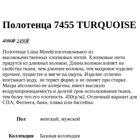
Увеличить
Полотенца 7455 TURQUOISE
Первоначальная
Текущая
4980
₽
2490
₽
цена
цена:
составляла
Полотенце
Luisa
2490₽.
Moretti
изготавливают из
высококачественных хлопковых нитей. Хлопковые нити
4980₽.
прядутся из длинных волокон. Длина волокон влияет на
свойства ткани, чем длиннее волокна, тем махровое изделие
прочнее, пушистее и мягче на ощупь. Изделие отлично
впитывает воду, не теряет форму и не линяет при стирке.
Махра абсолютно не аллергена, имеет высокую
воздухопроницаемость и долгий срок использования ткани,
тем более что его плотность 450гр’м2. Отличный вариант для
СПА, Фитнеса, бани, пляжа или бассейна.
Пол
женский, мужской
Коллекция
Базовая коллекция