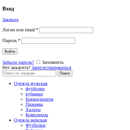
Вход
Закрыть
Логин или email
*
Пароль
*
Войти
Забыли пароль?
Запомнить
Нет аккаунта?
Зарегистрироваться
Поиск
Поиск
по:
Одежда мужская
футболки
рубашки
Брюки/шорты
Пижамы
Халаты
Комплекты
Одежда женская
Футболки