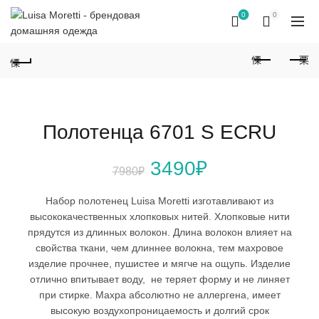
0
0
Полотенца 6701 S ECRU
Первоначальная
Текущая
3490
₽
7980
₽
цена
цена:
Набор полотенец
Luisa
Moretti
изготавливают из
высококачественных хлопковых нитей. Хлопковые нити
составляла
3490₽.
прядутся из длинных волокон. Длина волокон влияет на
свойства ткани, чем длиннее волокна, тем махровое
7980₽.
изделие прочнее, пушистее и мягче на ощупь. Изделие
отлично впитывает воду, не теряет форму и не линяет
при стирке. Махра абсолютно не аллергена, имеет
высокую воздухопроницаемость и долгий срок