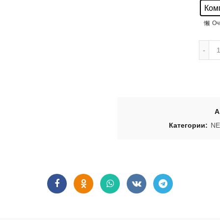
Ком
Оч
А
Категории:
N