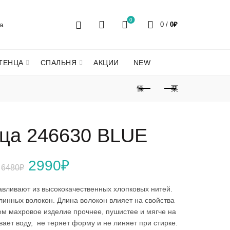
0
0
/
0
₽
ТЕНЦА
СПАЛЬНЯ
АКЦИИ
NEW
ца 246630 BLUE
Первоначальная
Текущая
2990
₽
6480
₽
цена
цена:
авливают из высококачественных хлопковых нитей.
линных волокон. Длина волокон влияет на свойства
составляла
2990₽.
тем махровое изделие прочнее, пушистее и мягче на
ает воду, не теряет форму и не линяет при стирке.