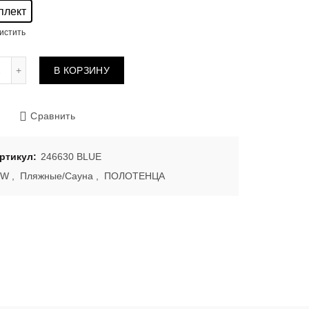
плект
истить
Количество товара Полотенца 246630 BLUE
В КОРЗИНУ
Сравнить
ртикул:
246630 BLUE
EW
,
Пляжные/Сауна
,
ПОЛОТЕНЦА