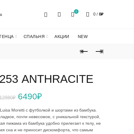
0
0
/
0
₽
ТЕНЦА
СПАЛЬНЯ
АКЦИИ
NEW
6253 ANTHRACITE
Первоначальная
Текущая
6490
₽
12980
₽
цена
цена:
uisa Moretti с футболкой и шортами из бамбука.
ладкое, почти невесомое, с уникальной текстурой,
составляла
6490₽.
ая пижама из бамбука удобно прилегает к телу, не
мя сна и не приносит дискомфорта, что самым