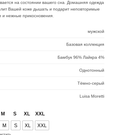
12980₽.
вается на состоянии вашего сна. Домашняя одежда
олит Вашей коже дышать и подарит неповторимые
е и нежные прикосновения.
мужской
Базовая коллекция
Бамбук 96% Лайкра 4%
Однотонный
Тёмно-серый
Luisa Moretti
M
S
XL
XXL
M
S
XL
XXL
истить