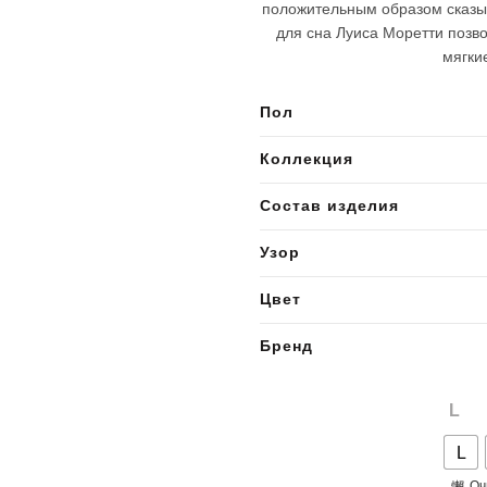
положительным образом сказы
для сна Луиса Моретти позв
мягки
Пол
Коллекция
Состав изделия
Узор
Цвет
Бренд
L
L
Оч