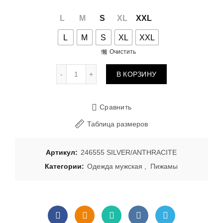
L
M
S
XL
XXL
L
M
S
XL
XXL
Очистить
Количество товара Пижама 246555 SILVER
В КОРЗИНУ
Сравнить
Таблица размеров
Артикул:
246555 SILVER/ANTHRACITE
Категории:
Одежда мужская
,
Пижамы