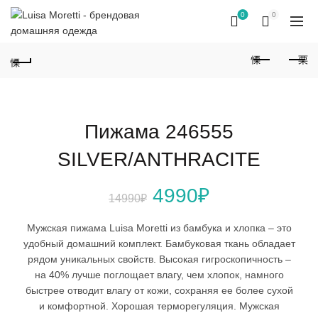
0
0
Пижама 246555
SILVER/ANTHRACITE
Первоначальная
Текущая
4990
₽
14990
₽
цена
цена:
Мужская пижама Luisa Moretti из бамбука и хлопка – это
удобный домашний комплект. Бамбуковая ткань обладает
составляла
4990₽.
рядом уникальных свойств. Высокая гигроскопичность –
на 40% лучше поглощает влагу, чем хлопок, намного
14990₽.
быстрее отводит влагу от кожи, сохраняя ее более сухой
и комфортной. Хорошая терморегуляция. Мужская