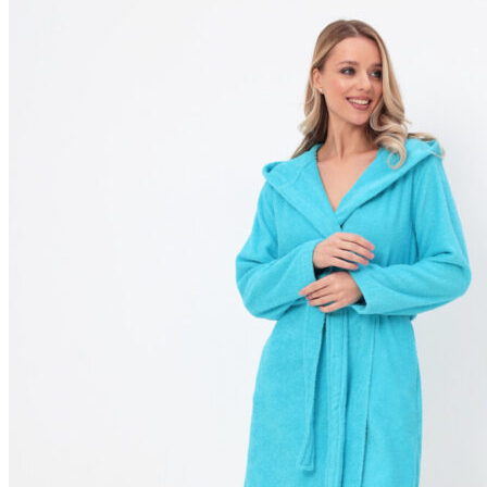
10380₽.
имеет
несколько
вариаций.
Опции
можно
выбрать
на
странице
товара.