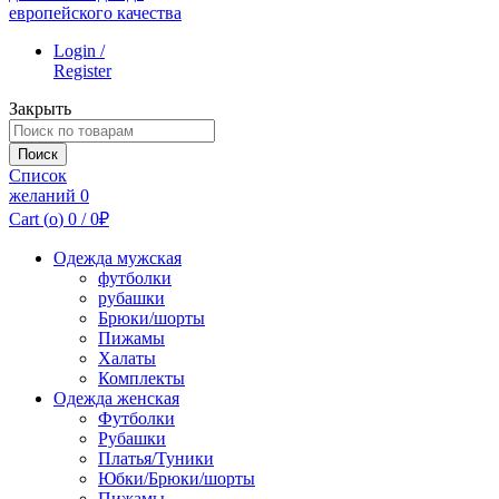
Login /
Register
Закрыть
Поиск
по:
Поиск
Список
желаний
0
Cart (
o
)
0
/
0
₽
Одежда мужская
футболки
рубашки
Брюки/шорты
Пижамы
Халаты
Комплекты
Одежда женская
Футболки
Рубашки
Платья/Туники
Юбки/Брюки/шорты
Пижамы