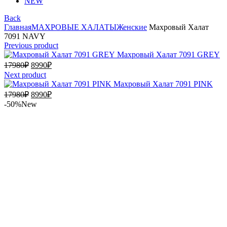
NEW
Back
Главная
МАХРОВЫЕ ХАЛАТЫ
Женские
Махровый Халат
7091 NAVY
Previous product
Махровый Халат 7091 GREY
Первоначальная
Текущая
17980
₽
8990
₽
цена
цена:
Next product
составляла
8990₽.
Махровый Халат 7091 PINK
17980₽.
Первоначальная
Текущая
17980
₽
8990
₽
цена
цена:
-50%
New
составляла
8990₽.
17980₽.