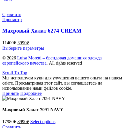
10480₽.
имеет
несколько
вариаций.
Сравнить
Опции
Просмотр
можно
выбрать
Махровый Халат 6274 CREAM
на
странице
Первоначальная
Текущая
11400
₽
3990
₽
товара.
цена
цена:
Этот
Выберите параметры
составляла
3990₽.
товар
© 2026
11400₽.
Luisa Moretti – брендовая домашняя одежда
имеет
европейского качества
. All rights reserved
несколько
вариаций.
Scroll To Top
Опции
Мы используем куки для улучшения вашего опыта на нашем
можно
сайте. Просматривая этот сайт, вы соглашаетесь на
выбрать
использование нами файлов cookie.
на
Принять
Подробнее
странице
товара.
Махровый Халат 7091 NAVY
Первоначальная
Текущая
17980
₽
8990
₽
Select options
цена
цена:
Сравнить