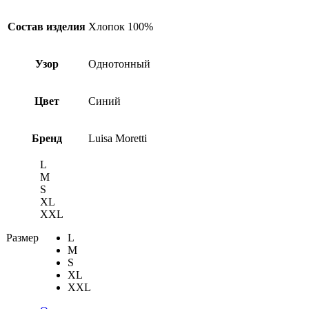
Состав изделия
Хлопок 100%
Узор
Однотонный
Цвет
Синий
Бренд
Luisa Moretti
L
M
S
XL
XXL
Размер
L
M
S
XL
XXL