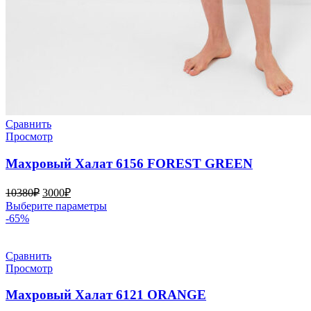
Сравнить
Просмотр
Махровый Халат 6156 FOREST GREEN
Первоначальная
Текущая
10380
₽
3000
₽
цена
цена:
Этот
Выберите параметры
составляла
3000₽.
товар
-65%
10380₽.
имеет
несколько
вариаций.
Сравнить
Опции
Просмотр
можно
выбрать
Махровый Халат 6121 ORANGE
на