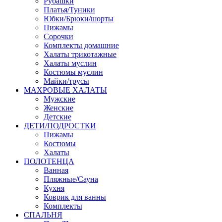
Рубашки
Платья/Туники
Юбки/Брюки/шорты
Пижамы
Сорочки
Комплекты домашние
Халаты трикотажные
Халаты муслин
Костюмы муслин
Майки/трусы
МАХРОВЫЕ ХАЛАТЫ
Мужские
Женские
Детские
ДЕТИ/ПОДРОСТКИ
Пижамы
Костюмы
Халаты
ПОЛОТЕНЦА
Ванная
Пляжные/Сауна
Кухня
Коврик для ванны
Комплекты
СПАЛЬНЯ