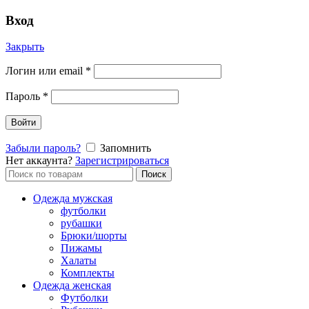
Вход
Закрыть
Логин или email
*
Пароль
*
Войти
Забыли пароль?
Запомнить
Нет аккаунта?
Зарегистрироваться
Поиск
Поиск
по:
Одежда мужская
футболки
рубашки
Брюки/шорты
Пижамы
Халаты
Комплекты
Одежда женская
Футболки