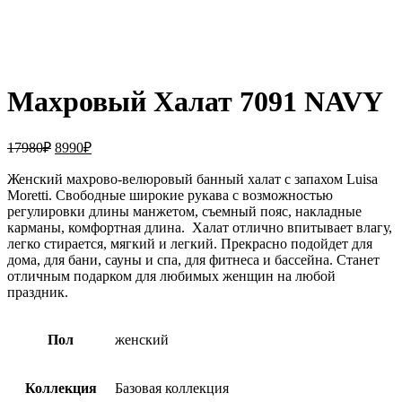
Увеличить
Махровый Халат 7091 NAVY
Первоначальная
Текущая
17980
₽
8990
₽
цена
цена:
составляла
Женский махрово-велюровый банный халат с запахом Luisa
8990₽.
Moretti. Свободные широкие рукава с возможностью
17980₽.
регулировки длины манжетом, съемный пояс, накладные
карманы, комфортная длина. Халат отлично впитывает влагу,
легко стирается, мягкий и легкий. Прекрасно подойдет для
дома, для бани, сауны и спа, для фитнеса и бассейна. Станет
отличным подарком для любимых женщин на любой
праздник.
Пол
женский
Коллекция
Базовая коллекция