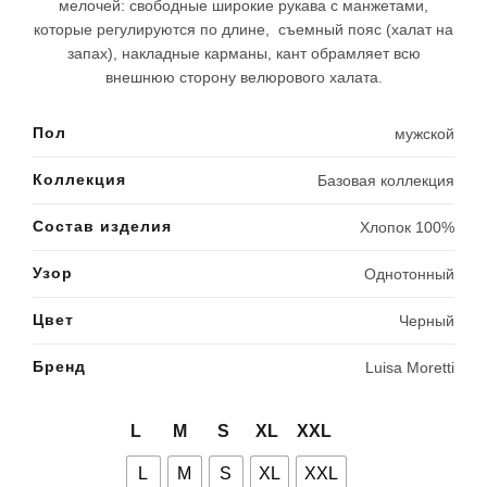
мелочей: свободные широкие рукава с манжетами,
которые регулируются по длине, съемный пояс (халат на
запах), накладные карманы, кант обрамляет всю
внешнюю сторону велюрового халата.
Пол
мужской
Коллекция
Базовая коллекция
Состав изделия
Хлопок 100%
Узор
Однотонный
Цвет
Черный
Бренд
Luisa Moretti
L
M
S
XL
XXL
L
M
S
XL
XXL