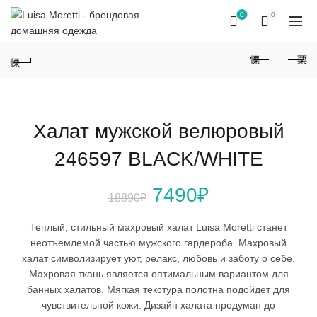
0
0
Халат мужской велюровый
246597 BLACK/WHITE
Первоначальная
Текущая
7490
₽
18890
₽
цена
цена:
Теплый, стильный махровый халат Luisa Moretti станет
неотъемлемой частью мужского гардероба. Махровый
составляла
7490₽.
халат символизирует уют, релакс, любовь и заботу о себе.
Махровая ткань является оптимальным вариантом для
18890₽.
банных халатов. Мягкая текстура полотна подойдет для
чувствительной кожи. Дизайн халата продуман до