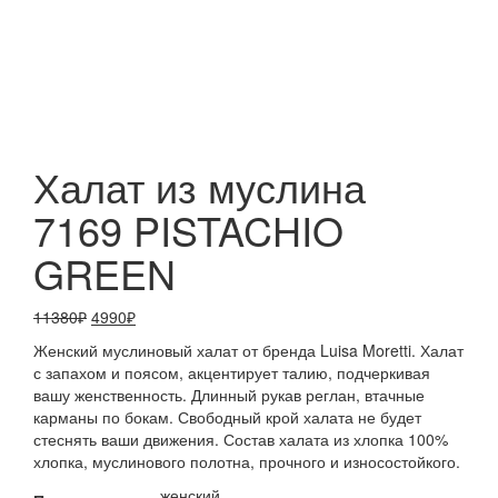
Увеличить
Халат из муслина
7169 PISTACHIO
GREEN
Первоначальная
Текущая
11380
₽
4990
₽
цена
цена:
Женский муслиновый халат от бренда Luisa Moretti. Халат
составляла
4990₽.
с запахом и поясом, акцентирует талию, подчеркивая
11380₽.
вашу женственность. Длинный рукав реглан, втачные
карманы по бокам. Свободный крой халата не будет
стеснять ваши движения. Состав халата из хлопка 100%
хлопка, муслинового полотна, прочного и износостойкого.
женский