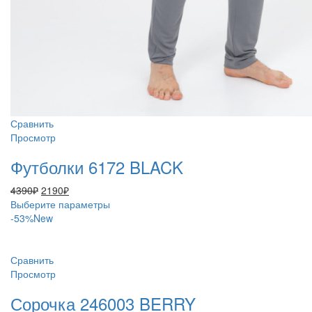
Сравнить
Просмотр
Футболки 6172 BLACK
Первоначальная
Текущая
4390
₽
2190
₽
цена
цена:
Этот
Выберите параметры
составляла
2190₽.
товар
-53%
New
4390₽.
имеет
несколько
вариаций.
Сравнить
Опции
Просмотр
можно
Сорочка 246003 BERRY
выбрать