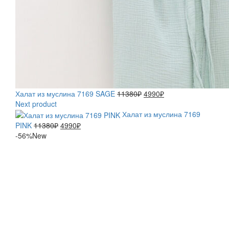
Первоначальная
Текущая
Халат из муслина 7169 SAGE
11380
₽
4990
₽
цена
цена:
Next product
составляла
4990₽.
Халат из муслина 7169
11380₽.
Первоначальная
Текущая
PINK
11380
₽
4990
₽
цена
цена:
-56%
New
составляла
4990₽.
11380₽.