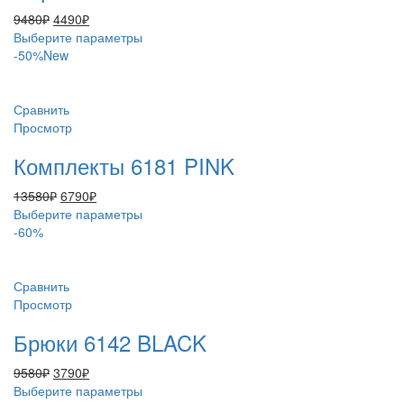
на
Первоначальная
Текущая
9480
₽
4490
₽
странице
цена
цена:
Этот
Выберите параметры
товара.
составляла
4490₽.
товар
-50%
New
9480₽.
имеет
несколько
вариаций.
Сравнить
Опции
Просмотр
можно
Комплекты 6181 PINK
выбрать
на
Первоначальная
Текущая
13580
₽
6790
₽
странице
цена
цена:
Этот
Выберите параметры
товара.
составляла
6790₽.
товар
-60%
13580₽.
имеет
несколько
вариаций.
Сравнить
Опции
Просмотр
можно
Брюки 6142 BLACK
выбрать
на
Первоначальная
Текущая
9580
₽
3790
₽
странице
цена
цена:
Этот
Выберите параметры
товара.