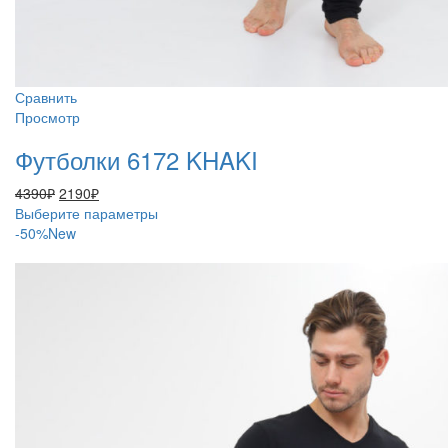
Сравнить
Просмотр
Футболки 6172 KHAKI
Первоначальная
Текущая
4390
₽
2190
₽
цена
цена:
Этот
Выберите параметры
составляла
2190₽.
товар
-50%
New
4390₽.
имеет
несколько
вариаций.
Опции
можно
выбрать
на
странице
товара.