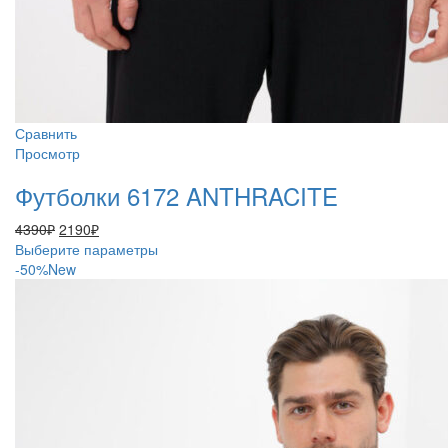
Сравнить
Просмотр
Футболки 6172 ANTHRACITE
Первоначальная
Текущая
4390
₽
2190
₽
цена
цена:
Этот
Выберите параметры
составляла
2190₽.
товар
-50%
New
4390₽.
имеет
несколько
вариаций.
Опции
можно
выбрать
на
странице