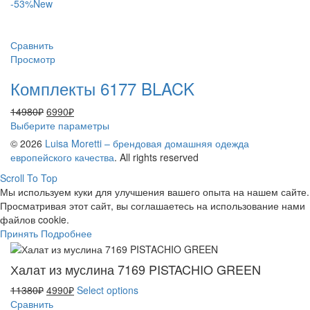
составляла
3790₽.
товар
-53%
New
9580₽.
имеет
несколько
вариаций.
Сравнить
Опции
Просмотр
можно
Комплекты 6177 BLACK
выбрать
на
Первоначальная
Текущая
14980
₽
6990
₽
странице
цена
цена:
Этот
Выберите параметры
товара.
составляла
6990₽.
товар
© 2026
Luisa Moretti – брендовая домашняя одежда
14980₽.
имеет
европейского качества
. All rights reserved
несколько
Scroll To Top
вариаций.
Мы используем куки для улучшения вашего опыта на нашем сайте.
Опции
Просматривая этот сайт, вы соглашаетесь на использование нами
можно
файлов cookie.
выбрать
Принять
Подробнее
на
странице
товара.
Халат из муслина 7169 PISTACHIO GREEN
Первоначальная
Текущая
11380
₽
4990
₽
Select options
цена
цена:
Сравнить