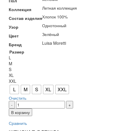
Пол
Летная коллекция
Коллекция
Хлопок 100%
Состав изделия
Однотонный
Узор
Зелёный
Цвет
Luisa Moretti
Бренд
Размер
L
M
S
XL
XXL
L
M
S
XL
XXL
Очистить
Количество
товара
В корзину
Халат
из
Сравнить
муслина