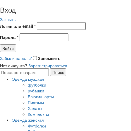
Вход
Закрыть
Логин или email
*
Пароль
*
Войти
Забыли пароль?
Запомнить
Нет аккаунта?
Зарегистрироваться
Поиск
Поиск
по:
Одежда мужская
футболки
рубашки
Брюки/шорты
Пижамы
Халаты
Комплекты
Одежда женская
Футболки