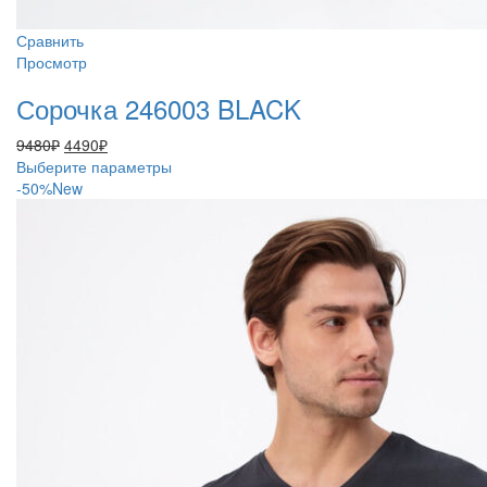
Сравнить
Просмотр
Сорочка 246003 BLACK
Первоначальная
Текущая
9480
₽
4490
₽
цена
цена:
Этот
Выберите параметры
составляла
4490₽.
товар
-50%
New
9480₽.
имеет
несколько
вариаций.
Опции
можно
выбрать
на
странице
товара.