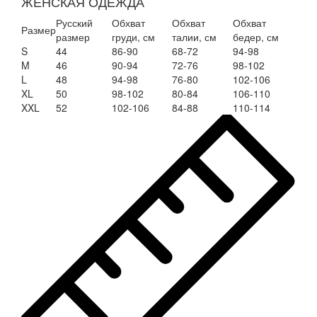
ЖЕНСКАЯ ОДЕЖДА
7169
PISTACHIO
Русский
Обхват
Обхват
Обхват
Размер
GREEN
размер
груди, см
талии, см
бедер, см
S
44
86-90
68-72
94-98
M
46
90-94
72-76
98-102
L
48
94-98
76-80
102-106
XL
50
98-102
80-84
106-110
XXL
52
102-106
84-88
110-114