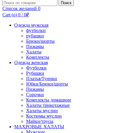
Поиск
Поиск
по:
Список желаний
0
Cart (
o
)
0
/
0
₽
Одежда мужская
футболки
рубашки
Брюки/шорты
Пижамы
Халаты
Комплекты
Одежда женская
Футболки
Рубашки
Платья/Туники
Юбки/Брюки/шорты
Пижамы
Сорочки
Комплекты домашние
Халаты трикотажные
Халаты муслин
Костюмы муслин
Майки/трусы
МАХРОВЫЕ ХАЛАТЫ
Мужские