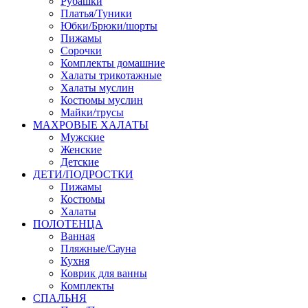
Рубашки
Платья/Туники
Юбки/Брюки/шорты
Пижамы
Сорочки
Комплекты домашние
Халаты трикотажные
Халаты муслин
Костюмы муслин
Майки/трусы
МАХРОВЫЕ ХАЛАТЫ
Мужские
Женские
Детские
ДЕТИ/ПОДРОСТКИ
Пижамы
Костюмы
Халаты
ПОЛОТЕНЦА
Ванная
Пляжные/Сауна
Кухня
Коврик для ванны
Комплекты
СПАЛЬНЯ