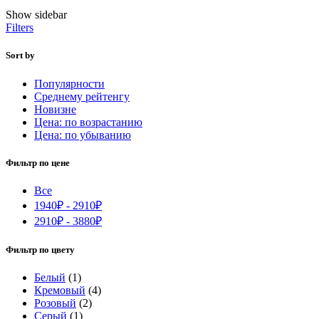
самые
Show sidebar
недавние
Filters
Sort by
Популярности
Среднему рейтенгу
Новизне
Цена: по возрастанию
Цена: по убыванию
Фильтр по цене
Все
1940
₽
-
2910
₽
2910
₽
-
3880
₽
Фильтр по цвету
Белый
(1)
Кремовый
(4)
Розовый
(2)
Серый
(1)