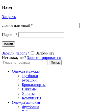
Вход
Закрыть
Логин или email
*
Пароль
*
Войти
Забыли пароль?
Запомнить
Нет аккаунта?
Зарегистрироваться
Поиск
Поиск
по:
Одежда мужская
футболки
рубашки
Брюки/шорты
Пижамы
Халаты
Комплекты
Одежда женская
Футболки