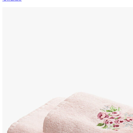
4980₽.
имеет
несколько
вариаций.
Опции
можно
выбрать
на
странице
товара.