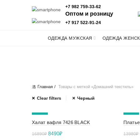
+7 982 759-33-62
Оптом и розницу
+7 917 522-91-24
ОДЕЖДА МУЖСКАЯ
ОДЕЖДА ЖЕНСК
Главная
Товары с меткой «Домашний текстиль»
Clear filters
Черный
-50%
-50%
Халат вафля 7426 BLACK
Платье
NEW
NEW
Первоначальная
Текущая
8490
₽
16890
₽
13980
₽