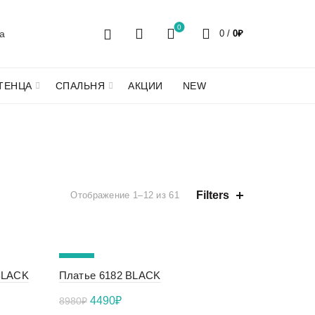
0
0
/
0
₽
ТЕНЦА
СПАЛЬНЯ
АКЦИИ
NEW
Ь
Сортировка:
Filters
Отображение 1–12 из 61
самые
недавние
-50%
BLACK
Платье 6182 BLACK
NEW
Первоначальная
Текущая
4490
₽
8980
₽