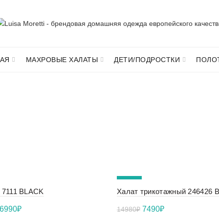
АЯ
МАХРОВЫЕ ХАЛАТЫ
ДЕТИ/ПОДРОСТКИ
ПОЛО
ДОМАШНИЙ ТЕКСТИЛ
-50%
 7111 BLACK
Халат трикотажный 246426 
NEW
Первоначальная
Текущая
Первоначальная
Текущая
6990
₽
7490
₽
14980
₽